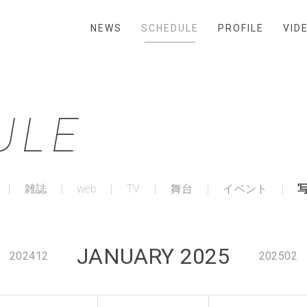
NEWS
SCHEDULE
PROFILE
VID
ULE
雑誌
web
TV
舞台
イベント
JANUARY 2025
202412
202502